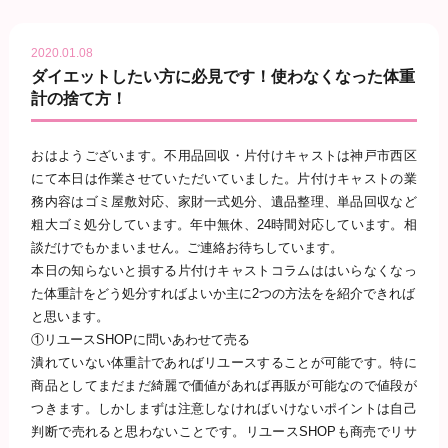
2020.01.08
ダイエットしたい方に必見です！使わなくなった体重
計の捨て方！
おはようございます。不用品回収・片付けキャストは神戸市西区
にて本日は作業させていただいていました。片付けキャストの業
務内容はゴミ屋敷対応、家財一式処分、遺品整理、単品回収など
粗大ゴミ処分しています。年中無休、
24
時間対応しています。相
談だけでもかまいません。ご連絡お待ちしています。
本日の知らないと損する片付けキャストコラムははいらなくなっ
た体重計をどう処分すればよいか主に
2
つの方法をを紹介できれば
と思います。
①
リユース
SHOP
に問いあわせて売る
潰れていない体重計であればリユースすることが可能です。特に
商品としてまだまだ綺麗で価値があれば再販が可能なので値段が
つきます。しかしまずは注意しなければいけないポイントは自己
判断で売れると思わないことです。リユース
SHOP
も商売でリサ