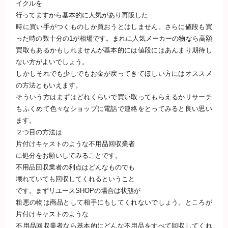
イクルを
行ってますから基本的に人気があり再販した
時に買い手がつくものしか買おうとはしません。さらに値段も買
った時の数十分の
1
が相場です。まれに人気メーカーの物なら高額
買取もあるかもしれませんが基本的には値段にはあんまり期待し
ない方がよいでしょう。
しかしそれでも少しでもお金が戻ってきてほしい方にはオススメ
の方法ともいえます。
そういう方はまずはどれくらいで買い取ってもらえるかリサーチ
もふくめて色々なショップに電話で連絡をとってみると良い思い
ます。
２つ目の方法は
片付けキャストのような不用品回収業者
に処分をお願いしてみることです。
不用品回収業者の利点はどんなものでも
壊れていても回収してくれるということ
です。まずリユース
SHOP
の場合は状態が
粗悪の物は商品として相手にもしてくれないでしょう。ところが
片付けキャストのような
不用品回収業者なら基本的にどんな不用品をすべて回収してくれ