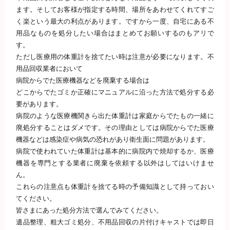
ます。そしてお客様が指定する時間、場所をあわせてくれてすご
く楽という最大の利点があります。ですから一度、自宅にある不
用品なものを処分したい場合はまとめてお願いするのもアリで
す。
ただし医療用の体重計を捨てたい時は注意が必要になります。不
用品回収業者において
病院からでた医療機器などを廃棄する場合は
どこからでたゴミか正確にマニュアルに沿った方法で処分する必
要があります。
病院のような医療機関きら出た体重計は家庭からでたもの一緒に
廃処分することはダメです。その理由としては病院からでた医療
機器などは感染症や病気の恐れがあり衛生面に問題があります。
病院で使われていた体重計は基本的に病院内で焼却するか、医療
機器を専門とする業者に廃棄を依頼する以外はしてはいけませ
ん。
これらの注意点も体重計を捨てる時の予備知識として持っておい
てください。
皆さまにあった処分方法で選んでみてください。
遺品整理、粗大ゴミ処分、不用品回収の片付けキャストでは即日