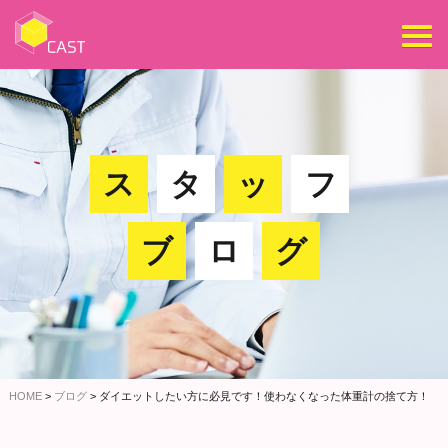
ス
タ
ッ
フ
ブ
ロ
グ
HOME
>
ブログ
>
ダイエットしたい方に必見です！使わなくなった体重計の捨て方！